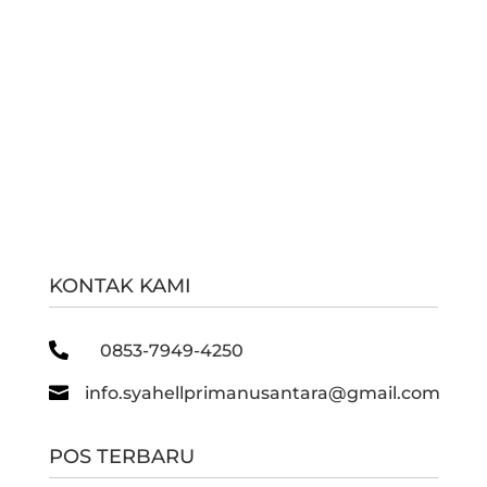
KONTAK KAMI

0853-7949-4250

info.syahellprimanusantara@gmail.com
POS TERBARU