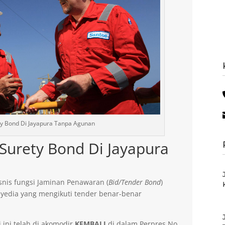
ty Bond Di Jayapura Tanpa Agunan
 Surety Bond Di Jayapura
nis fungsi Jaminan Penawaran (
Bid/Tender Bond
)
yedia yang mengikuti tender benar-benar
 ini telah di akomodir
KEMBALI
di dalam Perpres No