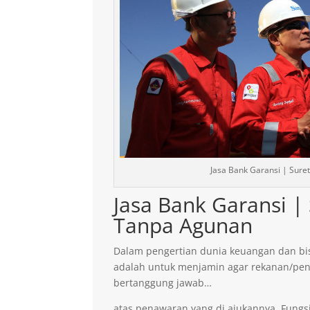
Jasa Bank Garansi | Sure
Jasa Bank Garansi |
Tanpa Agunan
Dalam pengertian dunia keuangan dan bis
adalah untuk menjamin agar rekanan/pen
bertanggung jawab…
atas penawaran yang di ajukannya. Fungsi