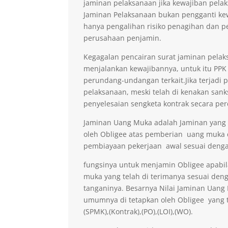
jaminan pelaksanaan jika kewajiban pelak
Jaminan Pelaksanaan bukan pengganti kew
hanya pengalihan risiko penagihan dan p
perusahaan penjamin.
Kegagalan pencairan surat jaminan pelaks
menjalankan kewajibannya, untuk itu PPK 
perundang-undangan terkait.Jika terjadi 
pelaksanaan, meski telah di kenakan sank
penyelesaian sengketa kontrak secara per
Jaminan Uang Muka adalah Jaminan yang di
oleh Obligee atas pemberian uang muka
pembiayaan pekerjaan awal sesuai denga
fungsinya untuk menjamin Obligee apabi
muka yang telah di terimanya sesuai deng
tanganinya. Besarnya Nilai Jaminan Uan
umumnya di tetapkan oleh Obligee yang t
(SPMK),(Kontrak),(PO),(LOI),(WO).