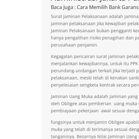
Baca Juga
: Cara Memilih Bank Garans
Surat Jaminan Pelaksanaan adalah jamina
jaminan pelaksanaan jika kewajiban pelak
Jaminan Pelaksanaan bukan pengganti kew
hanya pengalihan risiko penagihan dan p
perusahaan penjamin.
Kegagalan pencairan surat jaminan pelaks
menjalankan kewajibannya, untuk itu PPK 
perundang-undangan terkait.Jika terjadi 
pelaksanaan, meski telah di kenakan sank
penyelesaian sengketa kontrak secara per
Jaminan Uang Muka adalah Jaminan yang di
oleh Obligee atas pemberian uang muka
pembiayaan pekerjaan awal sesuai denga
fungsinya untuk menjamin Obligee apabi
muka yang telah di terimanya sesuai deng
tanganinya. Besarnya Nilai Jaminan Uan