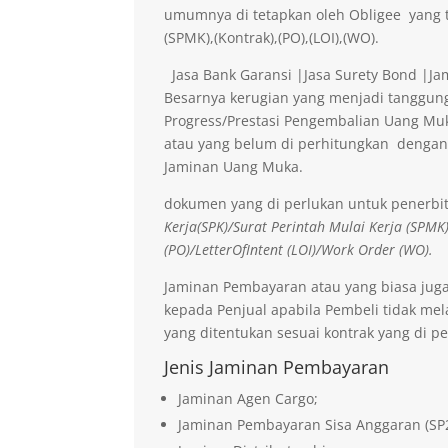
umumnya di tetapkan oleh Obligee yang t
(SPMK),(Kontrak),(PO),(LOI),(WO).
Jasa Bank Garansi |Jasa Surety Bond |J
Besarnya kerugian yang menjadi tanggung
Progress/Prestasi Pengembalian Uang Muk
atau yang belum di perhitungkan dengan
Jaminan Uang Muka.
dokumen yang di perlukan untuk penerbi
Kerja(SPK)/Surat Perintah Mulai Kerja (SPMK
(PO)/LetterOfIntent (LOI)/Work Order (WO).
Jaminan Pembayaran atau yang biasa jug
kepada Penjual apabila Pembeli tidak me
yang ditentukan sesuai kontrak yang di pe
Jenis Jaminan Pembayaran
Jaminan Agen Cargo;
Jaminan Pembayaran Sisa Anggaran (SP