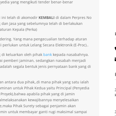
yedia yang mengikuti tender benar-benar
 ini telah di akomodir
KEMBALI
di dalam Perpres No
dan Jasa yang sebelumnya telah di berlakukan
aturan Kepala (Perka)
dering. Yang mana pengecualian terhadap aturan
 perlukan untuk Lelang Secara Elektronik (E-Proc)..
 di keluarkan oleh pihak
bank
kepada nasabahnya.
gai pemberi jaminan, sedangkan nasabah menjadi
 adalah segala bentuk jenis pernyataan bank yang di
an antara dua pihak,,di mana pihak yang satu ialah
minan untuk Pihak Kedua yaitu Principal (Penyedia
 Proyek),bahwa apabila pihak yang di jamin
gagalmelaksanakan kewajibannya menyelesaikan
ee,maka Pihak Surety sebagai penjamin akan
amin untuk membayar ganti rugi maksimal sampai