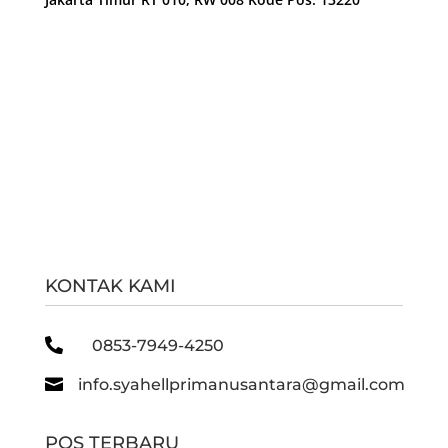
KONTAK KAMI

0853-7949-4250

info.syahellprimanusantara@gmail.com
POS TERBARU