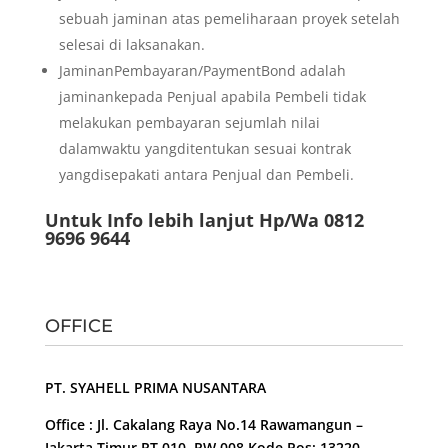
sebuah jaminan atas pemeliharaan proyek setelah
selesai di laksanakan.
JaminanPembayaran/PaymentBond adalah
jaminankepada Penjual apabila Pembeli tidak
melakukan pembayaran sejumlah nilai
dalamwaktu yangditentukan sesuai kontrak
yangdisepakati antara Penjual dan Pembeli.
Untuk Info lebih lanjut Hp/Wa 0812
9696 9644
OFFICE
PT. SYAHELL PRIMA NUSANTARA
Office : Jl. Cakalang Raya No.14 Rawamangun –
Jakarta Timur RT 010, RW 008 Kode Pos: 13220