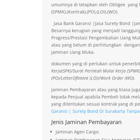
umumnya di tetapkan oleh Obligee yang t
(SPMK),(Kontrak),(PO),(LOI),(WO).
Jasa Bank Garansi |Jasa Surety Bond |J
Besarnya kerugian yang menjadi tanggung
Progress/Prestasi Pengembalian Uang Muk
atau yang belum di perhitungkan dengan
Jaminan Uang Muka.
dokumen yang di perlukan untuk penerbi
Kerja(SPK)/Surat Perintah Mulai Kerja (SPMK
(PO)/LetterOfIntent (LOI)/Work Order (WO).
Jaminan Pembayaran atau yang biasa jug
kepada Penjual apabila Pembeli tidak me
yang ditentukan sesuai kontrak yang di pe
Garansi | Surety Bond Di Surakarta Tanp
Jenis Jaminan Pembayaran
Jaminan Agen Cargo;
Jaminan Pembayaran Sisa Anggaran (SP