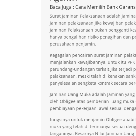
Baca Juga
: Cara Memilih Bank Garans
Surat Jaminan Pelaksanaan adalah jamina
jaminan pelaksanaan jika kewajiban pelak
Jaminan Pelaksanaan bukan pengganti kew
hanya pengalihan risiko penagihan dan p
perusahaan penjamin.
Kegagalan pencairan surat jaminan pelaks
menjalankan kewajibannya, untuk itu PPK 
perundang-undangan terkait.Jika terjadi 
pelaksanaan, meski telah di kenakan sank
penyelesaian sengketa kontrak secara per
Jaminan Uang Muka adalah Jaminan yang di
oleh Obligee atas pemberian uang muka
pembiayaan pekerjaan awal sesuai denga
fungsinya untuk menjamin Obligee apabi
muka yang telah di terimanya sesuai deng
tanganinya. Besarnya Nilai Jaminan Uan