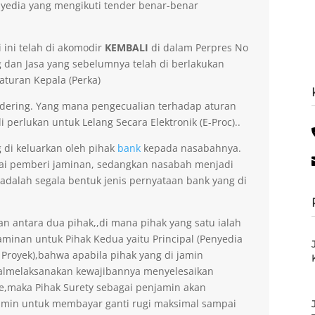
yedia yang mengikuti tender benar-benar
 ini telah di akomodir
KEMBALI
di dalam Perpres No
dan Jasa yang sebelumnya telah di berlakukan
aturan Kepala (Perka)
dering. Yang mana pengecualian terhadap aturan
 perlukan untuk Lelang Secara Elektronik (E-Proc)..
g di keluarkan oleh pihak
bank
kepada nasabahnya.
gai pemberi jaminan, sedangkan nasabah menjadi
 adalah segala bentuk jenis pernyataan bank yang di
an antara dua pihak,,di mana pihak yang satu ialah
minan untuk Pihak Kedua yaitu Principal (Penyedia
 Proyek),bahwa apabila pihak yang di jamin
gagalmelaksanakan kewajibannya menyelesaikan
ee,maka Pihak Surety sebagai penjamin akan
amin untuk membayar ganti rugi maksimal sampai