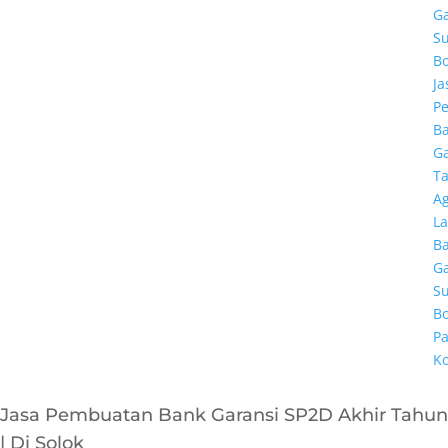
Ga
Su
B
Ja
P
B
Ga
T
A
La
B
Ga
Su
B
Pa
K
Jasa Pembuatan Bank Garansi SP2D Akhir Tahun
| Di Solok