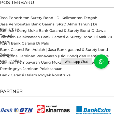
POS TERBARU
Jasa Penerbitan Surety Bond | Di Kalimantan Tengah
Jasa Pembuatan Bank Garansi SP2D Akhir Tahun | Di
Banjarbaru
Jaminan Uang Muka Bank Garansi & Surety Bond Di Jawa
Tengah
Jaminan Pelaksanaan Bank Garansi & Surety Bond Di Maluku
Utara
Agen Bank Garansi Di Palu
Bank Garansi Bni Adalah | Jasa Bank garansi & Surety bond
Jakarta
Mengenal Jaminan Penawaran (Bid Bond) dan Manfaatnya
Bagi Oblige
Jaminan Pembayaran Uang Muka (Advance Payment Bond)
Pentingnya Jaminan Pelaksanaan
Bank Garansi Dalam Proyek konstruksi
PARTNER