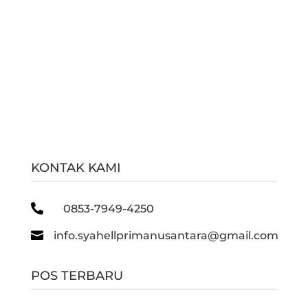
KONTAK KAMI

0853-7949-4250

info.syahellprimanusantara@gmail.com
POS TERBARU