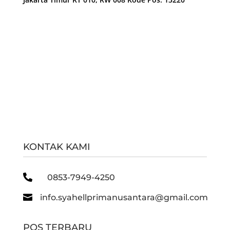
KONTAK KAMI

0853-7949-4250

info.syahellprimanusantara@gmail.com
POS TERBARU