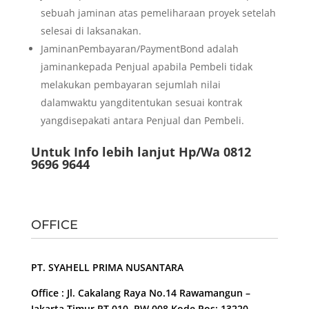
sebuah jaminan atas pemeliharaan proyek setelah
selesai di laksanakan.
JaminanPembayaran/PaymentBond adalah
jaminankepada Penjual apabila Pembeli tidak
melakukan pembayaran sejumlah nilai
dalamwaktu yangditentukan sesuai kontrak
yangdisepakati antara Penjual dan Pembeli.
Untuk Info lebih lanjut Hp/Wa 0812
9696 9644
OFFICE
PT. SYAHELL PRIMA NUSANTARA
Office : Jl. Cakalang Raya No.14 Rawamangun –
Jakarta Timur RT 010, RW 008 Kode Pos: 13220