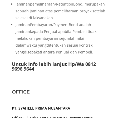
jaminanpemeliharaan/RetentionBond, merupakan
sebuah jaminan atas pemeliharaan proyek setelah
selesai di laksanakan.
JaminanPembayaran/PaymentBond adalah
jaminankepada Penjual apabila Pembeli tidak
melakukan pembayaran sejumlah nilai
dalamwaktu yangditentukan sesuai kontrak
yangdisepakati antara Penjual dan Pembeli.
Untuk Info lebih lanjut Hp/Wa 0812
9696 9644
OFFICE
PT. SYAHELL PRIMA NUSANTARA
Office : Jl. Cakalang Raya No.14 Rawamangun –