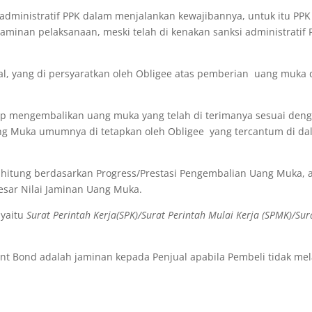
administratif PPK dalam menjalankan kewajibannya, untuk itu PPK 
t jaminan pelaksanaan, meski telah di kenakan sanksi administrati
pal, yang di persyaratkan oleh Obligee atas pemberian uang mu
up mengembalikan uang muka yang telah di terimanya sesuai denga
 Muka umumnya di tetapkan oleh Obligee yang tercantum di dalam 
 hitung berdasarkan Progress/Prestasi Pengembalian Uang Muka, 
sar Nilai Jaminan Uang Muka.
 yaitu
Surat Perintah Kerja(SPK)/Surat Perintah Mulai Kerja (SPMK)/Sur
nt Bond adalah jaminan kepada Penjual apabila Pembeli tidak me