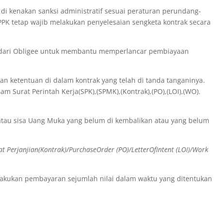
di kenakan sanksi administratif sesuai peraturan perundang-
f PPK tetap wajib melakukan penyelesaian sengketa kontrak secara
ka dari Obligee untuk membantu memperlancar pembiayaan
n ketentuan di dalam kontrak yang telah di tanda tanganinya.
Surat Perintah Kerja(SPK),(SPMK),(Kontrak),(PO),(LOI),(WO).
atau sisa Uang Muka yang belum di kembalikan atau yang belum
at Perjanjian(Kontrak)/PurchaseOrder (PO)/LetterOfIntent (LOI)/Work
lakukan pembayaran sejumlah nilai dalam waktu yang ditentukan