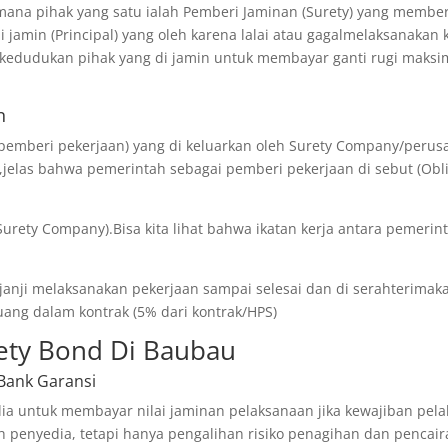
mana pihak yang satu ialah Pemberi Jaminan (Surety) yang memberi
 jamin (Principal) yang oleh karena lalai atau gagalmelaksanakan
kedudukan pihak yang di jamin untuk membayar ganti rugi maksim
n
pemberi pekerjaan) yang di keluarkan oleh Surety Company/perus
,jelas bahwa pemerintah sebagai pemberi pekerjaan di sebut (Obl
urety Company).Bisa kita lihat bahwa ikatan kerja antara pemerint
anji melaksanakan pekerjaan sampai selesai dan di serahterimaka
uang dalam kontrak (5% dari kontrak/HPS)
ety Bond Di Baubau
 Bank Garansi
ia untuk membayar nilai jaminan pelaksanaan jika kewajiban pela
 penyedia, tetapi hanya pengalihan risiko penagihan dan pencai