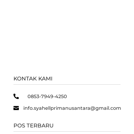
KONTAK KAMI

0853-7949-4250

info.syahellprimanusantara@gmail.com
POS TERBARU