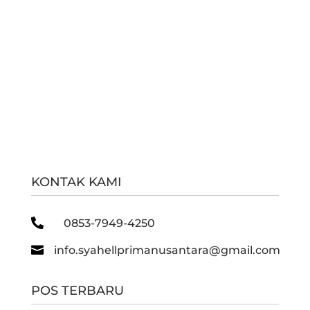
KONTAK KAMI

0853-7949-4250

info.syahellprimanusantara@gmail.com
POS TERBARU