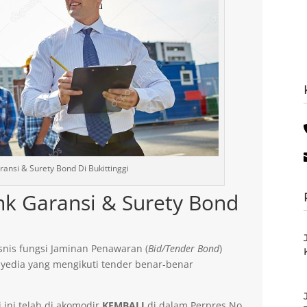
ansi & Surety Bond Di Bukittinggi
nk Garansi & Surety Bond
nis fungsi Jaminan Penawaran (
Bid/Tender Bond
)
yedia yang mengikuti tender benar-benar
 ini telah di akomodir
KEMBALI
di dalam Perpres No