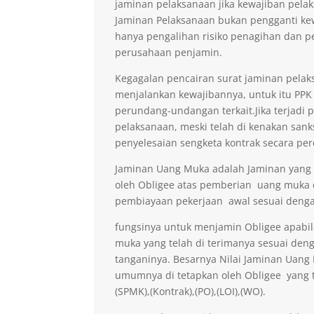
jaminan pelaksanaan jika kewajiban pelak
Jaminan Pelaksanaan bukan pengganti kew
hanya pengalihan risiko penagihan dan p
perusahaan penjamin.
Kegagalan pencairan surat jaminan pelaks
menjalankan kewajibannya, untuk itu PPK 
perundang-undangan terkait.Jika terjadi 
pelaksanaan, meski telah di kenakan sank
penyelesaian sengketa kontrak secara per
Jaminan Uang Muka adalah Jaminan yang di
oleh Obligee atas pemberian uang muka
pembiayaan pekerjaan awal sesuai denga
fungsinya untuk menjamin Obligee apabi
muka yang telah di terimanya sesuai deng
tanganinya. Besarnya Nilai Jaminan Uan
umumnya di tetapkan oleh Obligee yang t
(SPMK),(Kontrak),(PO),(LOI),(WO).