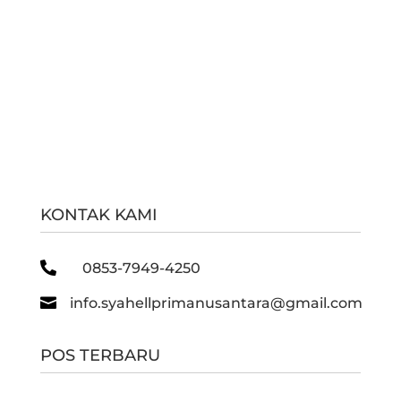
KONTAK KAMI

0853-7949-4250

info.syahellprimanusantara@gmail.com
POS TERBARU