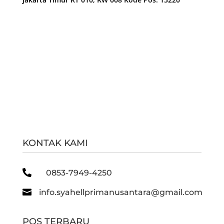
KONTAK KAMI

0853-7949-4250

info.syahellprimanusantara@gmail.com
POS TERBARU