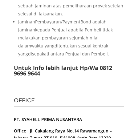
sebuah jaminan atas pemeliharaan proyek setelah
selesai di laksanakan.
JaminanPembayaran/PaymentBond adalah
jaminankepada Penjual apabila Pembeli tidak
melakukan pembayaran sejumlah nilai
dalamwaktu yangditentukan sesuai kontrak
yangdisepakati antara Penjual dan Pembeli.
Untuk Info lebih lanjut Hp/Wa 0812
9696 9644
OFFICE
PT. SYAHELL PRIMA NUSANTARA
Office : Jl. Cakalang Raya No.14 Rawamangun –
Jakarta Timur RT 010, RW 008 Kode Pos: 13220