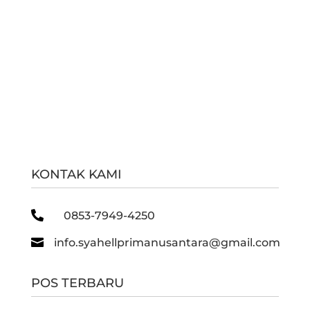
KONTAK KAMI

0853-7949-4250

info.syahellprimanusantara@gmail.com
POS TERBARU