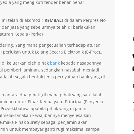
yedia yang mengikuti tender benar-benar
 ini telah di akomodir
KEMBALI
di dalam Perpres No
dan Jasa yang sebelumnya telah di berlakukan
aturan Kepala (Perka)
dering. Yang mana pengecualian terhadap aturan
 perlukan untuk Lelang Secara Elektronik (E-Proc)..
g di keluarkan oleh pihak
bank
kepada nasabahnya.
gai pemberi jaminan, sedangkan nasabah menjadi
 adalah segala bentuk jenis pernyataan bank yang di
an antara dua pihak,,di mana pihak yang satu ialah
minan untuk Pihak Kedua yaitu Principal (Penyedia
 Proyek),bahwa apabila pihak yang di jamin
gagalmelaksanakan kewajibannya menyelesaikan
ee,maka Pihak Surety sebagai penjamin akan
amin untuk membayar ganti rugi maksimal sampai