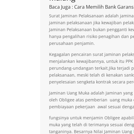
Baca Juga
: Cara Memilih Bank Garans
Surat Jaminan Pelaksanaan adalah jamina
jaminan pelaksanaan jika kewajiban pelak
Jaminan Pelaksanaan bukan pengganti kew
hanya pengalihan risiko penagihan dan p
perusahaan penjamin.
Kegagalan pencairan surat jaminan pelaks
menjalankan kewajibannya, untuk itu PPK 
perundang-undangan terkait.Jika terjadi 
pelaksanaan, meski telah di kenakan sank
penyelesaian sengketa kontrak secara per
Jaminan Uang Muka adalah Jaminan yang di
oleh Obligee atas pemberian uang muka
pembiayaan pekerjaan awal sesuai denga
fungsinya untuk menjamin Obligee apabi
muka yang telah di terimanya sesuai deng
tanganinya. Besarnya Nilai Jaminan Uan