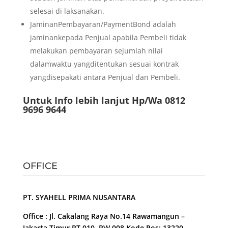
selesai di laksanakan.
JaminanPembayaran/PaymentBond adalah
jaminankepada Penjual apabila Pembeli tidak
melakukan pembayaran sejumlah nilai
dalamwaktu yangditentukan sesuai kontrak
yangdisepakati antara Penjual dan Pembeli.
Untuk Info lebih lanjut Hp/Wa 0812
9696 9644
OFFICE
PT. SYAHELL PRIMA NUSANTARA
Office : Jl. Cakalang Raya No.14 Rawamangun –
Jakarta Timur RT 010, RW 008 Kode Pos: 13220