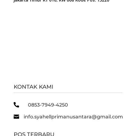
KONTAK KAMI

0853-7949-4250

info.syahellprimanusantara@gmail.com
POS TERBARU