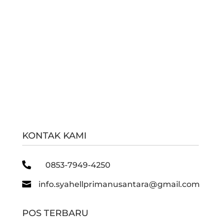
KONTAK KAMI

0853-7949-4250

info.syahellprimanusantara@gmail.com
POS TERBARU