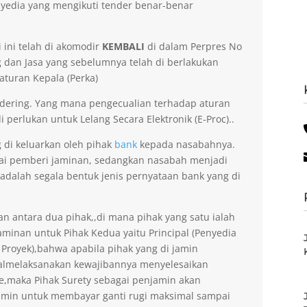
yedia yang mengikuti tender benar-benar
 ini telah di akomodir
KEMBALI
di dalam Perpres No
dan Jasa yang sebelumnya telah di berlakukan
aturan Kepala (Perka)
dering. Yang mana pengecualian terhadap aturan
 perlukan untuk Lelang Secara Elektronik (E-Proc)..
 di keluarkan oleh pihak
bank
kepada nasabahnya.
gai pemberi jaminan, sedangkan nasabah menjadi
 adalah segala bentuk jenis pernyataan bank yang di
an antara dua pihak,,di mana pihak yang satu ialah
minan untuk Pihak Kedua yaitu Principal (Penyedia
 Proyek),bahwa apabila pihak yang di jamin
gagalmelaksanakan kewajibannya menyelesaikan
ee,maka Pihak Surety sebagai penjamin akan
amin untuk membayar ganti rugi maksimal sampai