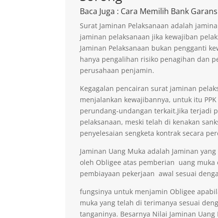
Baca Juga
: Cara Memilih Bank Garans
Surat Jaminan Pelaksanaan adalah jamina
jaminan pelaksanaan jika kewajiban pelak
Jaminan Pelaksanaan bukan pengganti kew
hanya pengalihan risiko penagihan dan p
perusahaan penjamin.
Kegagalan pencairan surat jaminan pelaks
menjalankan kewajibannya, untuk itu PPK 
perundang-undangan terkait.Jika terjadi 
pelaksanaan, meski telah di kenakan sank
penyelesaian sengketa kontrak secara per
Jaminan Uang Muka adalah Jaminan yang di
oleh Obligee atas pemberian uang muka
pembiayaan pekerjaan awal sesuai denga
fungsinya untuk menjamin Obligee apabi
muka yang telah di terimanya sesuai deng
tanganinya. Besarnya Nilai Jaminan Uan