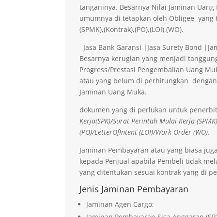
tanganinya. Besarnya Nilai Jaminan Uan
umumnya di tetapkan oleh Obligee yang t
(SPMK),(Kontrak),(PO),(LOI),(WO).
Jasa Bank Garansi |Jasa Surety Bond |J
Besarnya kerugian yang menjadi tanggung
Progress/Prestasi Pengembalian Uang Muk
atau yang belum di perhitungkan dengan
Jaminan Uang Muka.
dokumen yang di perlukan untuk penerbi
Kerja(SPK)/Surat Perintah Mulai Kerja (SPMK
(PO)/LetterOfIntent (LOI)/Work Order (WO).
Jaminan Pembayaran atau yang biasa jug
kepada Penjual apabila Pembeli tidak me
yang ditentukan sesuai kontrak yang di pe
Jenis Jaminan Pembayaran
Jaminan Agen Cargo;
Jaminan Pembayaran Sisa Anggaran (SP