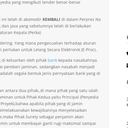
yedia yang mengikuti tender benar-benar
 ini telah di akomodir
KEMBALI
di dalam Perpres No
dan Jasa yang sebelumnya telah di berlakukan
aturan Kepala (Perka)
dering. Yang mana pengecualian terhadap aturan
 perlukan untuk Lelang Secara Elektronik (E-Proc)..
g di keluarkan oleh pihak
bank
kepada nasabahnya.
gai pemberi jaminan, sedangkan nasabah menjadi
 adalah segala bentuk jenis pernyataan bank yang di
an antara dua pihak,,di mana pihak yang satu ialah
minan untuk Pihak Kedua yaitu Principal (Penyedia
 Proyek),bahwa apabila pihak yang di jamin
gagalmelaksanakan kewajibannya menyelesaikan
ee,maka Pihak Surety sebagai penjamin akan
amin untuk membayar ganti rugi maksimal sampai