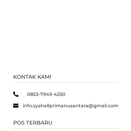
KONTAK KAMI

0853-7949-4250

info.syahellprimanusantara@gmail.com
POS TERBARU