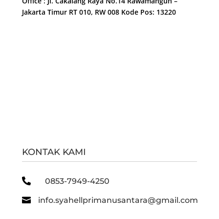
Office : Jl. Cakalang Raya No.14 Rawamangun –
Jakarta Timur RT 010, RW 008 Kode Pos: 13220
KONTAK KAMI

0853-7949-4250

info.syahellprimanusantara@gmail.com